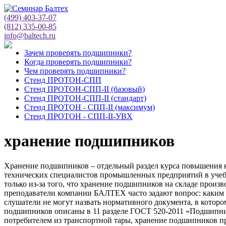
(499) 403-37-07
(812) 335-00-85
info@baltech.ru
Зачем проверять подшипники?
Когда проверять подшипники?
Чем проверять подшипники?
Стенд ПРОТОН-СПП
Стенд ПРОТОН-СПП-II (базовый)
Стенд ПРОТОН-СПП-II (стандарт)
Стенд ПРОТОН - СПП-II (максимум)
Стенд ПРОТОН - СПП-II-УВХ
хранение подшипников
Хранение подшипников – отдельный раздел курса повышения 
технических специалистов промышленных предприятий в учеб
только из-за того, что хранение подшипников на складе прои
преподаватели компании БАЛТЕХ часто задают вопрос: каким 
слушатели не могут назвать нормативного документа, в котор
подшипников описаны в 11 разделе ГОСТ 520-2011 «Подшипни
потребителем из транспортной тары, хранение подшипников пр