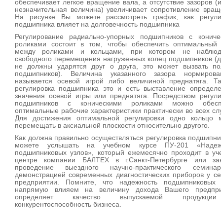
обеспечивает легкое вращение вала, а отсутствие зазоров (
незначительная величина) увеличивает сопротивление вращ
На рисунке Вы можете рассмотреть график, как регули
подшипника влияет на долговечность подшипника
Регулирование радиально-упорных подшипников с кониче
роликами состоит в том, чтобы обеспечить оптимальный 
между роликами и кольцами, при котором не наблюд
свободного перемещения нагруженных колец подшипников (д
не должны ударятся друг о друга, это может вызвать по
подшипников). Величина указанного зазора нормиров
называется осевой игрой либо величиной преднатяга. Та
регулировка подшипника это и есть выставление определе
значения осевой игры или преднатяга. Посредством регули
подшипников с коническими роликами можно обесп
оптимальные рабочие характеристики практически во всех сл
Для достижения оптимальной регулировки одно кольцо 
перемещать в аксиальной плоскости относительно другого.
Как должна правильно осуществляться регулировка подшипн
можете услышать на учебном курсе ПУ-201 «Надеж
подшипниковых узлов», который ежемесячно проходит в уч
центре компании БАЛТЕХ в г.Санкт-Петербурге или зак
проведение выездного научно-практического семин
демонстрацией современных диагностических приборов у се
предприятии. Помните, что надежность подшипниковых 
напрямую влияем на величину дохода Вашего предпри
определяет качество выпускаемой продукц
конкурентоспособность бизнеса.