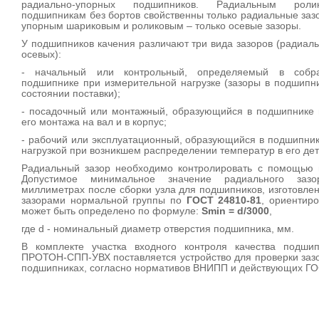
радиально-упорных подшипников. Радиальным роли
подшипникам без бортов свойственны только радиальные заз
упорным шариковым и роликовым – только осевые зазоры.
У подшипников качения различают три вида зазоров (радиал
осевых):
- начальный или контрольный, определяемый в собр
подшипнике при измерительной нагрузке (зазоры в подшипн
состоянии поставки);
- посадочный или монтажный, образующийся в подшипнике 
его монтажа на вал и в корпус;
- рабочий или эксплуатационный, образующийся в подшипни
нагрузкой при возникшем распределении температур в его дет
Радиальный зазор необходимо контролировать с помощью 
Допустимое минимальное значение радиального заз
миллиметрах после сборки узла для подшипников, изготовле
зазорами нормальной группы по
ГОСТ 24810-81
, ориентир
может быть определено по формуле:
Smin =
d/3000
,
где d - номинальный диаметр отверстия подшипника, мм.
В комплекте участка входного контроля качества подшип
ПРОТОН-СПП-УВХ поставляется устройство для проверки заз
подшипниках, согласно нормативов ВНИПП и действующих ГО