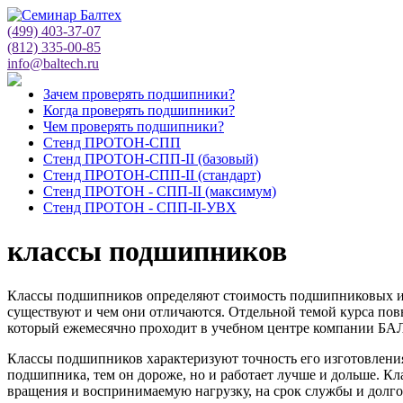
(499) 403-37-07
(812) 335-00-85
info@baltech.ru
Зачем проверять подшипники?
Когда проверять подшипники?
Чем проверять подшипники?
Стенд ПРОТОН-СПП
Стенд ПРОТОН-СПП-II (базовый)
Стенд ПРОТОН-СПП-II (стандарт)
Стенд ПРОТОН - СПП-II (максимум)
Стенд ПРОТОН - СПП-II-УВХ
классы подшипников
Классы подшипников определяют стоимость подшипниковых и
существуют и чем они отличаются. Отдельной темой курса п
который ежемесячно проходит в учебном центре компании БАЛ
Классы подшипников характеризуют точность его изготовлени
подшипника, тем он дороже, но и работает лучше и дольше. К
вращения и воспринимаемую нагрузку, на срок службы и долго